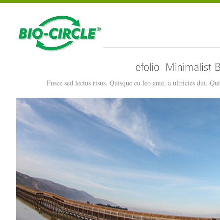
Fusce sed lectus risus. Quisque eu leo ante, a ultricies dui. 