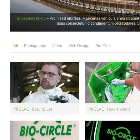
Slideshow title 5
– Proin sed nisi felis. Maecenas vehicula enim sit amet
risus consectetur id condimentum orci sodales. Se
All
Photography
Video
Web Design
Bio-Circle