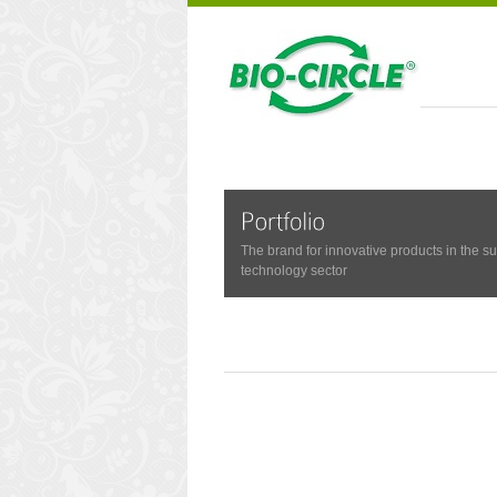
The brand for innovative products in the s
technology sector