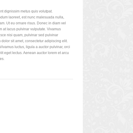
unt dignissim metus quis volutpat.
endum laoreet, est nunc malesuada nulla,
am. Ut eu ornare risus. Donec in diam vel
em at lacus pulvinar vulputate. Vivamus
usce nisi quam, pulvinar sed pulvinar
olor sit amet, consectetur adipiscing elit.
ivamus luctus, ligula a auctor pulvinar, orci
elit eget lectus. Aenean auctor lorem et arcu
es.