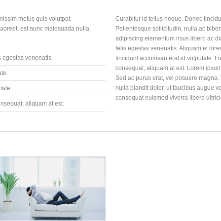
gnissim metus quis volutpat.
Curabitur id tellus neque. Donec tincid
laoreet, est nunc malesuada nulla,
Pellentesque sollicitudin, nulla ac bib
adipiscing elementum risus libero ac di
felis egestas venenatis. Aliquam et lor
is egestas venenatis.
tincidunt accumsan erat id vulputate. F
consequat, aliquam at est. Lorem ipsum d
te.
Sed ac purus erat, vel posuere magna. V
nulla blandit dolor, ut faucibus augue v
tate.
consequat euismod viverra libero ultrici
nsequat, aliquam at est.