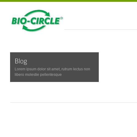
Lorem ipsum dolor sit amet, rutrum lectus non
libero molestie pellentesque